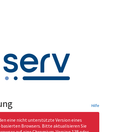
ung
Hilfe
den eine nicht unterstützte Version eines
asierten Browsers. Bitte aktualisieren Sie
rowser auf eine Chromium-Version 138 oder